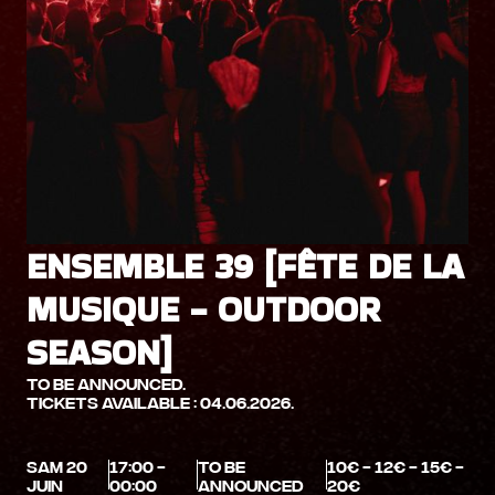
ENSEMBLE 39 [FÊTE DE LA
MUSIQUE - OUTDOOR
SEASON]
TO BE ANNOUNCED.
Tickets available : 04.06.2026.
SAM 20
17:00 -
TO BE
10€ - 12€ - 15€ -
JUIN
00:00
ANNOUNCED
20€