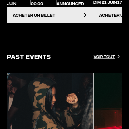
DIM 21 JUIN
17:00
JUIN
00:00
ANNOUNCED
acheter un billet
acheter un 
PAST EVENTS
Voir tout